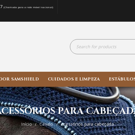
07
(Chamada para a rede móvel nacional)
DOR SAMSHIELD
CUIDADOS E LIMPEZA
ESTÁBULO
ACESSÓRIOS PARA CABEÇAD
Início
Cavalo
Acessórios para cabeçada
/
/