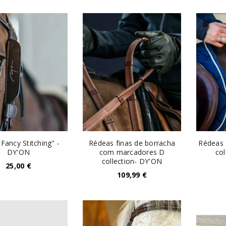
Manter sessão
INICIAR SESSÃO
PERDEU A SUA SENHA?
"Fancy Stitching" -
Rédeas finas de borracha
Rédeas 
DY'ON
com marcadores D
col
collection- DY'ON
25,00
€
109,99
€