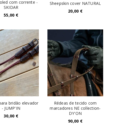
oled com corrente -
Sheepskin cover NATURAL
SKIDAR
20,00
€
55,00
€
para bridão elevador
Rédeas de tecido com
- JUMP'IN
marcadores NE collection-
DY'ON
30,00
€
90,00
€