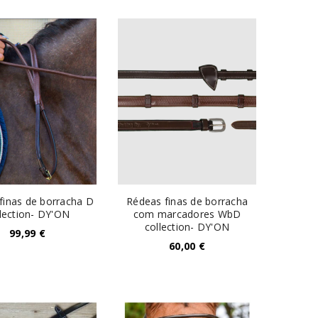
finas de borracha D
Rédeas finas de borracha
lection- DY'ON
com marcadores WbD
collection- DY'ON
99,99
€
60,00
€