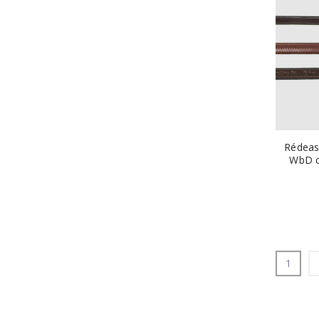
Rédeas
WbD c
1