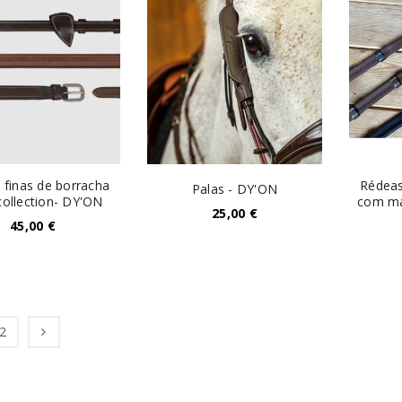
 finas de borracha
Rédeas
Palas - DY'ON
ollection- DY'ON
com ma
25,00
€
45,00
€
2