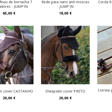
finas de borracha 7
Rede para nariz anti moscas
Corda R
dores - JUMP'IN
- JUMP'IN
65,00
€
18,00
€
INICIAR SESSÃO
Nome de utilizador ou email
*
Correia 
in cover CASTANHO
Sheepskin cover PRETO
20,00
€
20,00
€
Senha
*