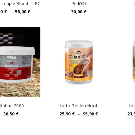
INICIAR SESSÃO
isouple Blond - LPC
Pedi'Oil
00
€
–
58,00
€
30,00
€
Nome de utilizador ou email
*
Senha
*
Manter sessão
INICIAR SESSÃO
PERDEU A SUA SENHA?
Biotine 2000
Unto Golden Hoof
Un
30,50
€
25,90
€
–
95,90
€
23,