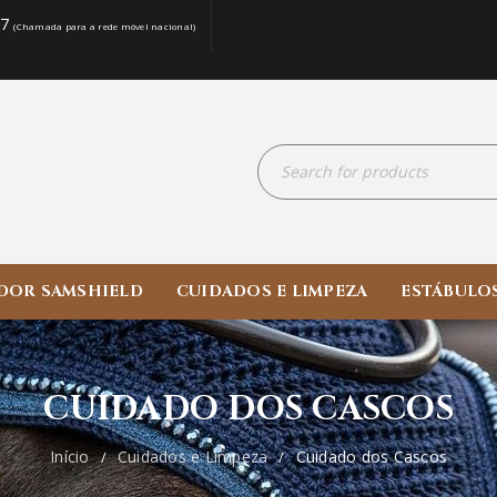
07
(Chamada para a rede móvel nacional)
DOR SAMSHIELD
CUIDADOS E LIMPEZA
ESTÁBULO
CUIDADO DOS CASCOS
Início
Cuidados e Limpeza
Cuidado dos Cascos
/
/