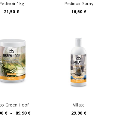
Pedinoir 1kg
Pedinoir Spray
21,50
€
16,50
€
to Green Hoof
Villate
90
€
–
89,90
€
29,90
€