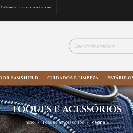
07
(Chamada para a rede móvel nacional)
DOR SAMSHIELD
CUIDADOS E LIMPEZA
ESTÁBULO
TOQUES E ACESSÓRIOS
Início
Toques e Acessórios
Página 2
/
/