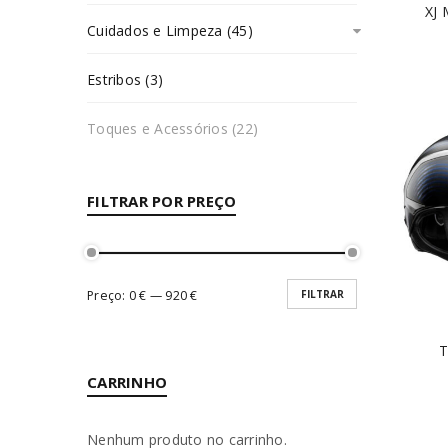
XJ 
Cuidados e Limpeza (45)
Estribos (3)
Toques e Acessórios (22)
FILTRAR POR PREÇO
Preço:
0 €
—
920 €
FILTRAR
T
CARRINHO
Nenhum produto no carrinho.