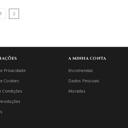
1
2
MAÇÕES
A MINHA CONTA
de Privacidade
Encomendas
de Cookies
Dados Pessoais
e Condições
Moradas
Devoluções
os