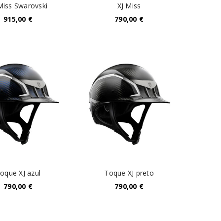
Miss Swarovski
XJ Miss
915,00
€
790,00
€
Senha
*
Manter sessão
INICIAR SESSÃO
PERDEU A SUA SENHA?
oque XJ azul
Toque XJ preto
790,00
€
790,00
€