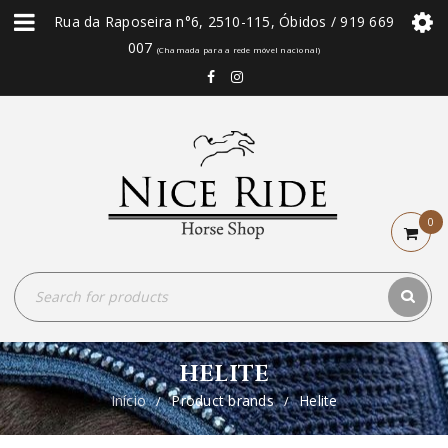
Rua da Raposeira n°6, 2510-115, Óbidos / 919 669
007
(Chamada para a rede móvel nacional)
0
HELITE
Início
Product brands
Helite
/
/