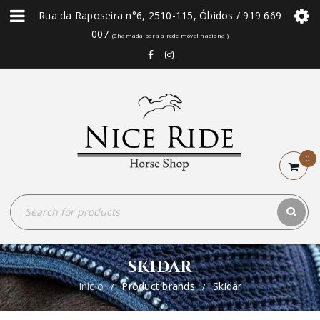
Rua da Raposeira n°6, 2510-115, Óbidos / 919 669
007
(Chamada para a rede móvel nacional)
0
SKIDAR
Início
Product brands
Skidar
/
/