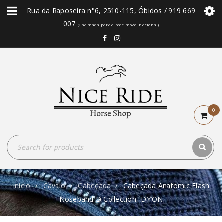
Rua da Raposeira n°6, 2510-115, Óbidos / 919 669
007
(Chamada para a rede móvel nacional)
0
Início
Cavalo
Cabeçada
Cabeçada Anatomic Flash
/
/
/
Noseband D Collection- DY’ON