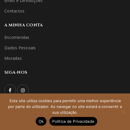
Envio e Devoluções
Contactos
A MINHA CONTA
Encomendas
Dados Pessoais
Moradas
SIGA-NOS
Este site utiliza cookies para permitir uma melhor experiência
por parte do utilizador. Ao navegar no site estará a consentir a
© 2022 niceridehorseshop | All Rights Reserved – Direitos
sua utilização.
Reservados | Desenvolvido por:
pedroferraz.com
Ok
Política de Privacidade