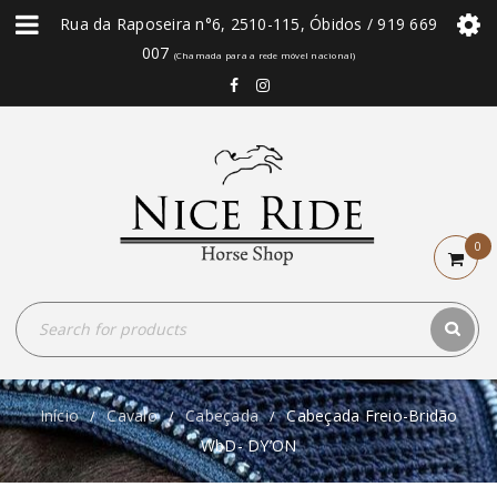
Rua da Raposeira n°6, 2510-115, Óbidos / 919 669
007
(Chamada para a rede móvel nacional)
0
Início
Cavalo
Cabeçada
Cabeçada Freio-Bridão
/
/
/
WbD- DY’ON