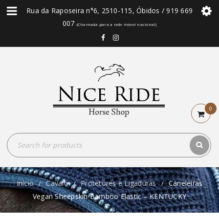
Rua da Raposeira n°6, 2510-115, Óbidos / 919 669
007
(Chamada para a rede móvel nacional)
0
Início
Cavalo
Protetores e Ligaduras
Caneleiras
/
/
/
Vegan Sheepskin Bamboo Elastic – KENTUCKY