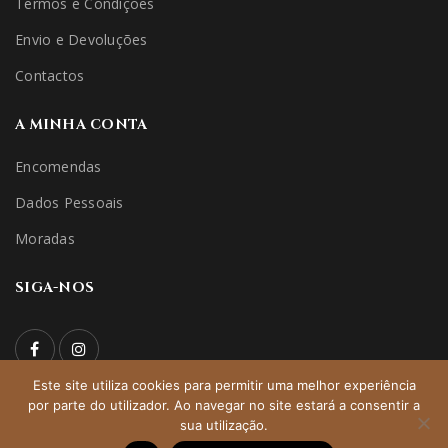
Termos e Condições
Envio e Devoluções
Contactos
A MINHA CONTA
Encomendas
Dados Pessoais
Moradas
SIGA-NOS
Este site utiliza cookies para permitir uma melhor experiência
por parte do utilizador. Ao navegar no site estará a consentir a
© 2022 niceridehorseshop | All Rights Reserved – Direitos
sua utilização.
Reservados | Desenvolvido por:
pedroferraz.com