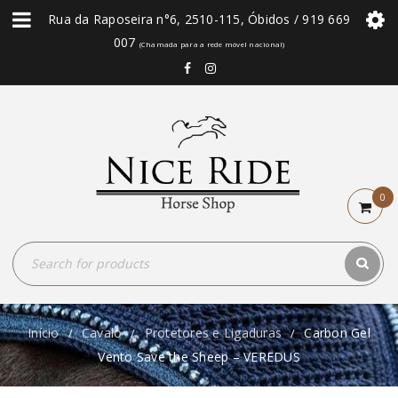
Rua da Raposeira n°6, 2510-115, Óbidos / 919 669
007
(Chamada para a rede móvel nacional)
0
Início
Cavalo
Protetores e Ligaduras
Carbon Gel
/
/
/
Vento Save the Sheep – VEREDUS