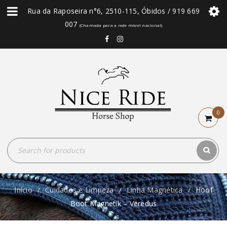
Rua da Raposeira n°6, 2510-115, Óbidos / 919 669
007
(Chamada para a rede móvel nacional)
0
Início
Cuidados e Limpeza
Linha Magnética
Hoof
/
/
/
Boot Magnetik – Veredus