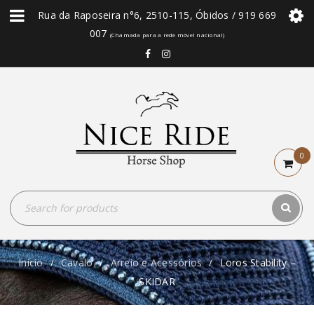
Rua da Raposeira n°6, 2510-115, Óbidos / 919 669
007
(Chamada para a rede móvel nacional)
0
Início
Cavalo
Arreio e Acessórios
Loros Stability –
/
/
/
SKIDAR