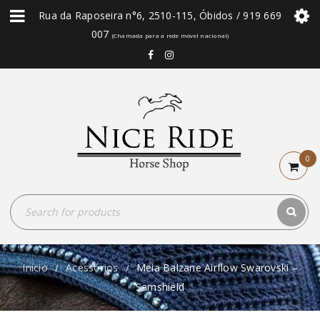
Rua da Raposeira n°6, 2510-115, Óbidos / 919 669
007
(Chamada para a rede móvel nacional)
0
Início
Acessórios
Meia Balzane Airflow Swarovski –
/
/
Samshield