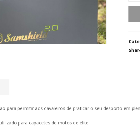
INICIAR SESSÃO
Nome de utilizador ou email
*
Cate
Shar
Senha
*
L
Manter sessão
INICIAR SESSÃO
ão para permitir aos cavaleiros de praticar o seu desporto em ple
PERDEU A SUA SENHA?
 utilizado para capacetes de motos de élite.