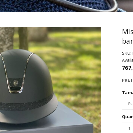
Mis
ba
SKU:
Availa
767
PRE
Tam
Quan