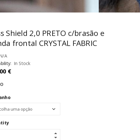
s Shield 2,0 PRETO c/brasão e
nda frontal CRYSTAL FABRIC
N/A
bility:
In Stock
,00
€
TO
anho
tity