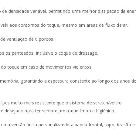
eno de densidade variável, permitindo uma melhor dissipação da ene
ovski aos contornos do toque, mesmo em áreas de fluxo de ar.
 de ventilação de 6 pontos.
dos os penteados, inclusive o coque de dressage.
da do toque em caso de movimentos violentos.
 memória, garantindo a espessura constante ao longo dos anos d
ipes muito mais resistente que o sistema de scratch/velcro
e desejado para ter sempre um toque limpo e higiénico.
r uma versão única personalizando a banda frontal, topo, brasão e