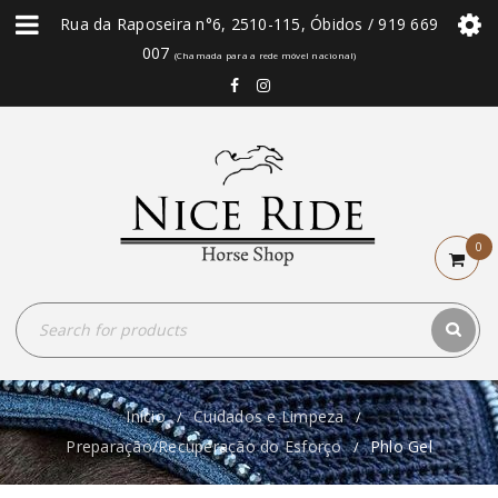
Rua da Raposeira n°6, 2510-115, Óbidos / 919 669
007
(Chamada para a rede móvel nacional)
0
Início
Cuidados e Limpeza
/
/
Preparação/Recuperação do Esforço
Phlo Gel
/