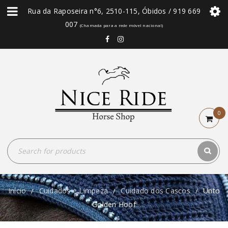
Rua da Raposeira n°6, 2510-115, Óbidos / 919 669
007
(Chamada para a rede móvel nacional)
0
Início
Cuidados e Limpeza
Cuidado dos Cascos
Unto
/
/
/
Golden Hoof