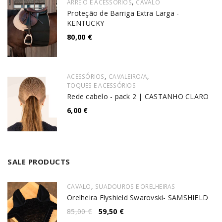
,
ARREIO E ACESSÓRIOS
CAVALO
Proteção de Barriga Extra Larga -
KENTUCKY
80,00
€
,
,
ACESSÓRIOS
CAVALEIRO/A
TOQUES E ACESSÓRIOS
Rede cabelo - pack 2 | CASTANHO CLARO
6,00
€
SALE PRODUCTS
,
CAVALO
SUADOUROS E ORELHEIRAS
Orelheira Flyshield Swarovski- SAMSHIELD
85,00
€
59,50
€