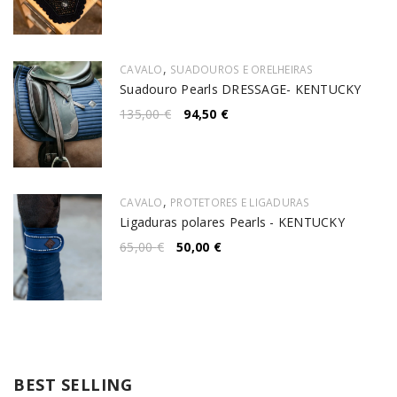
,
CAVALO
SUADOUROS E ORELHEIRAS
Suadouro Pearls DRESSAGE- KENTUCKY
135,00
€
94,50
€
,
CAVALO
PROTETORES E LIGADURAS
Ligaduras polares Pearls - KENTUCKY
65,00
€
50,00
€
BEST SELLING