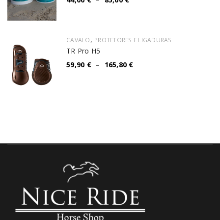
,
CAVALO
PROTETORES E LIGADURAS
TR Pro H5
59,90
€
–
165,80
€