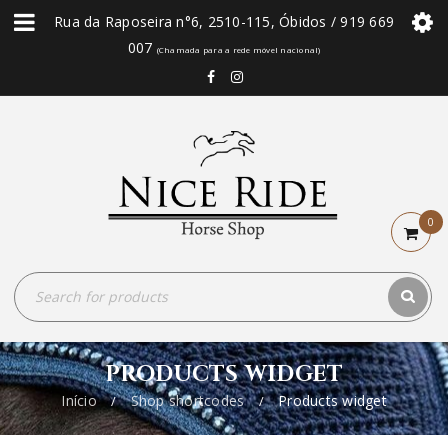
Rua da Raposeira n°6, 2510-115, Óbidos / 919 669
007
(Chamada para a rede móvel nacional)
0
PRODUCTS WIDGET
Início
Shop shortcodes
Products widget
/
/