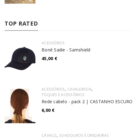
TOP RATED
ACESSÓRIOS
Boné Sadie - Samshield
45,00
€
,
,
ACESSÓRIOS
CAVALEIRO/A
TOQUES E ACESSÓRIOS
Rede cabelo - pack 2 | CASTANHO ESCURO
6,00
€
,
CAVALO
SUADOUROS E ORELHEIRAS