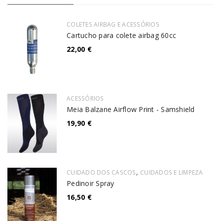
COLETES AIRBAG E ACESSÓRIOS
Cartucho para colete airbag 60cc
22,00
€
ACESSÓRIOS
Meia Balzane Airflow Print - Samshield
19,90
€
,
CUIDADO DOS CASCOS
CUIDADOS E LIMPEZA
Pedinoir Spray
16,50
€