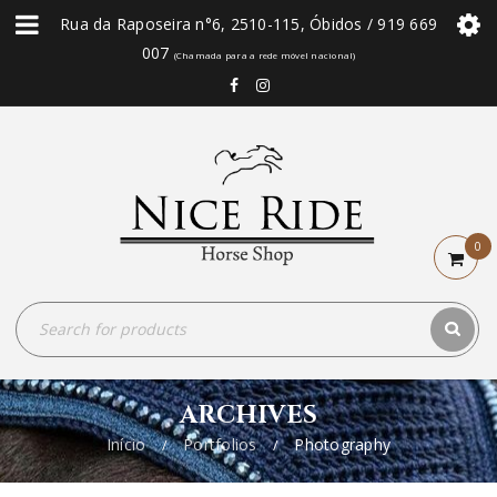
Rua da Raposeira n°6, 2510-115, Óbidos / 919 669
007
(Chamada para a rede móvel nacional)
0
ARCHIVES
Início
Portfolios
Photography
/
/