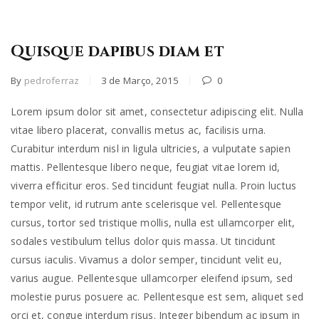
Quisque dapibus diam et
By
pedroferraz
3 de Março, 2015
0
Lorem ipsum dolor sit amet, consectetur adipiscing elit. Nulla
vitae libero placerat, convallis metus ac, facilisis urna.
Curabitur interdum nisl in ligula ultricies, a vulputate sapien
mattis. Pellentesque libero neque, feugiat vitae lorem id,
viverra efficitur eros. Sed tincidunt feugiat nulla. Proin luctus
tempor velit, id rutrum ante scelerisque vel. Pellentesque
cursus, tortor sed tristique mollis, nulla est ullamcorper elit,
sodales vestibulum tellus dolor quis massa. Ut tincidunt
cursus iaculis. Vivamus a dolor semper, tincidunt velit eu,
varius augue. Pellentesque ullamcorper eleifend ipsum, sed
molestie purus posuere ac. Pellentesque est sem, aliquet sed
orci et, congue interdum risus. Integer bibendum ac ipsum in