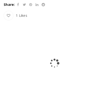
Share:
1
Likes
RELATED PROJECTS
NULLA SED FAUCIBUS URNA
0
Fashion
/
Graphics
PHASELLUS FRINGILLA MALESUADA
1
Fashion
/
Graphics
/
Photography
/
Web design
UT MAXIMUS DUI NULLA NEC
0
Graphics
/
Web design