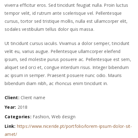
viverra efficitur eros. Sed tincidunt feugiat nulla. Proin luctus
tempor velit, id rutrum ante scelerisque vel. Pellentesque
cursus, tortor sed tristique mollis, nulla est ullamcorper elit,
sodales vestibulum tellus dolor quis massa.
Ut tincidunt cursus iaculis. Vivamus a dolor semper, tincidunt
velit eu, varius augue. Pellentesque ullamcorper eleifend
ipsum, sed molestie purus posuere ac. Pellentesque est sem,
aliquet sed orci et, congue interdum risus. Integer bibendum
ac ipsum in semper. Praesent posuere nunc odio. Mauris
bibendum diam nibh, ac rhoncus enim tincidunt in.
Client:
Client name
Year:
2018
Categories:
Fashion
,
Web design
Link:
https://www.niceride.pt/portfolio/lorem-ipsum-dolor-sit-
amet/