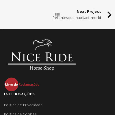
EGET CONDIMENTUM LAOREET
0
Graphics
/
Web design
Next Project
Pellentesque habitant morbi
SED MALESUADA DIGNISSIM
0
Fashion
/
Graphics
/
Sports
QUISQUE DAPIBUS AM DUI
1
Fashion
/
Graphics
/
Sports
INFORMAÇÕES
Política de Privacidade
Política de Cookies