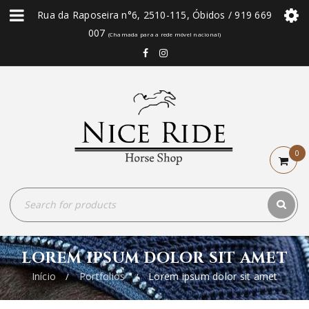
Rua da Raposeira n°6, 2510-115, Óbidos / 919 669
007
(Chamada para a rede móvel nacional)
0
LOREM IPSUM DOLOR SIT AMET
Início
Portfolios
Lorem ipsum dolor sit amet
/
/